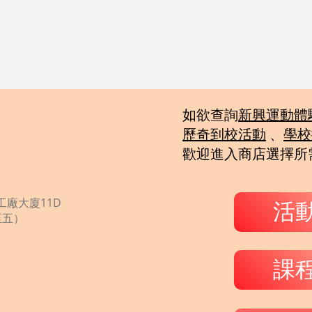
如欲查詢
新興運動體
歷奇到校活動
、
學校
歡迎
進入商店選擇所
廠大廈11D
活
一至五）
課