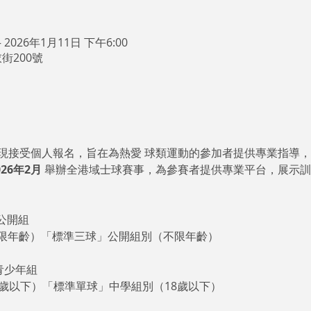
– 2026年1月11日 下午6:00
街200號
現接受個人報名，旨在為熱愛 球類運動的參加者提供專業指導
026年2月
 舉辦全港域士球賽事，為參賽者提供專業平台，展示
  公開組
限年齡）「標準三球」公開組別（不限年齡）
0 青少年組
歲以下）「標準單球」中學組別（18歲以下）