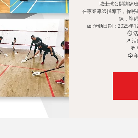
域士球公開訓練
在專業導師指導下，你將
練，準備
📅 活動日期：2025年12
⏱️ 
📍
💸
😬