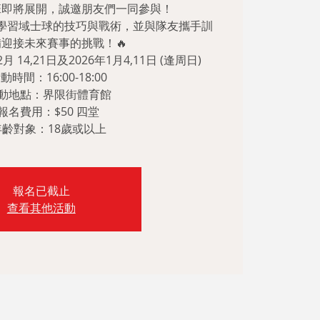
班即將展開，誠邀朋友們一同參與！
學習域士球的技巧與戰術，並與隊友攜手訓
迎接未來賽事的挑戰！🔥
月 14,21日及2026年1月4,11日 (逢周日)
活動時間：16:00-18:00
 活動地點：界限街體育館
 報名費用：$50 四堂
 年齡對象：18歲或以上
報名已截止
查看其他活動