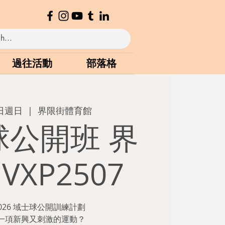
過往活動
部落格
4日週日
  |  
界限街體育館
球公開班 界
VXP2507
-2026 域士球公開訓練計劃
一項新興又刺激的運動？