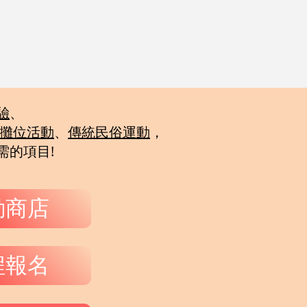
驗
、
攤位活動
、
傳統民俗運動
，
需的項目!
動商店
程報名