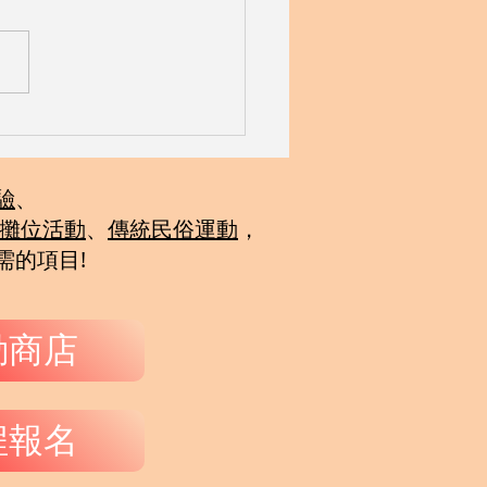
驗
、
攤位活動
、
傳統民俗運動
，
需的項目!
動商店
程報名