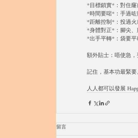
*目標鎖實*：對住
*時間要啱*：手過
*距離控制*：投過
*身體對正*：腳尖
*出手平轉*：袋要
額外貼士：唔使急，
記住，基本功最緊要。
人人都可以發展 Happy t
留言