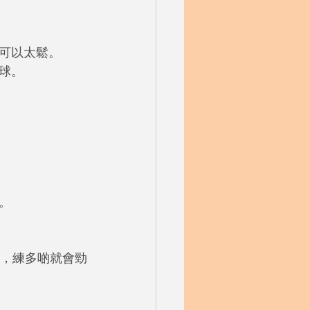
唔可以太鬆。
球。
。
多，練多啲就會勁