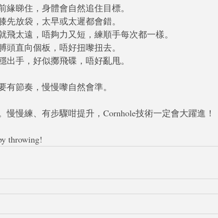
窿前緣睇住，身體會自然追住目標。
咗膝先放袋，太早或太遲都會錯。
火就飛太遠，唔夠力又短，練順手每次都一樣。
、膊頭直向個板，唔好扭嚟扭去。
平穩出手，好似擲飛碟，唔好亂甩。
要有節奏，慢慢嚟自然會準。
慢慢練、有步驟咁提升，Cornhole技術一定會大躍進！
hrowing! 