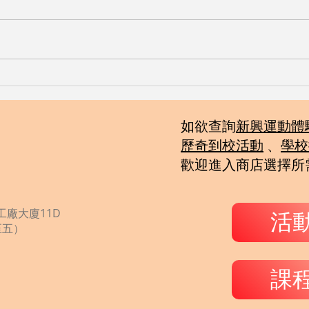
如欲查詢
新興運動體
歷奇到校活動
、
學校
歡迎
進入商店選擇所
廠大廈11D
活
一至五）
課