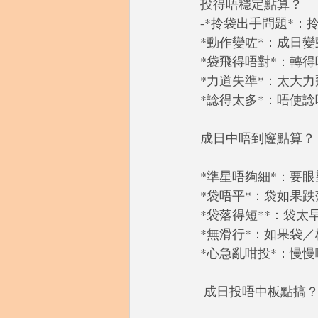
投得唔穩定點算？
-*拎袋出手問題*
*動作變咗*：成日
*袋飛得唔對*：轉
*力道失準*：太大
*諗得太多*：唔使諗
成日中唔到窿點算？
*準星唔夠細*：要
*袋唔平*：袋如果
*袋落得短**：袋
*無滑行*：如果袋
*心急亂咁投*：慢
 成日投唔中板點搞