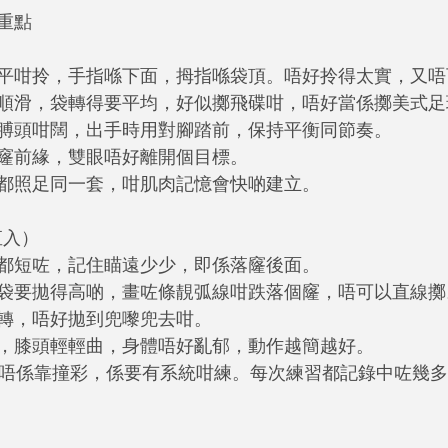
重點
橫平咁拎，手指喺下面，拇指喺袋頂。唔好拎得太實，又
要順滑，袋轉得要平均，好似擲飛碟咁，唔好當係擲美式足
同膊頭咁闊，出手時用對腳踏前，保持平衡同節奏。
個窿前緣，雙眼唔好離開個目標。
作都照足同一套，咁肌肉記憶會快啲建立。
中直入）
人都短咗，記住瞄遠少少，即係落窿後面。
：袋要拋得高啲，畫咗條靚弧線咁跌落個窿，唔可以直線擲
平轉，唔好拋到兜嚟兜去咁。
實，膝頭輕輕曲，身體唔好亂郁，動作越簡越好。
mail唔係靠撞彩，係要有系統咁練。每次練習都記錄中咗幾