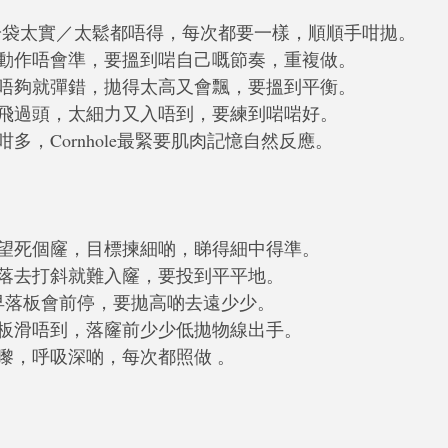
：拎袋太實／太鬆都唔得，每次都要一樣，順順手咁拋。
變動作唔會準，要搵到啱自己嘅節奏，重複做。
得唔夠就彈錯，拋得太高又會飄，要搵到平衡。
力飛過頭，太細力又入唔到，要練到啱啱好。
咁多，Cornhole最緊要肌肉記憶自然反應。
眼望死個窿，目標揀細啲，睇得細中得準。
跌落去打斜就難入窿，要投到平平地。
太早落板會前停，要拋高啲去遠少少。
／板滑唔到，落窿前少少低拋物線出手。
慢嚟，呼吸深啲，每次都照做 。
？