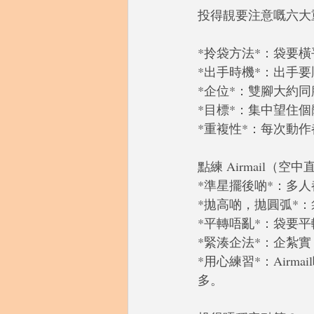
投得靚要注意嘅六大
*拎袋方法*：袋要
*出手時機*：出手
*企位*：雙腳大約
*目標*：集中望住
*重複性*：每次動
點練 Airmail（空
*準星擺後啲*：多
*拋高啲，拋圓弧*
*平轉唔亂*：袋要
*緊湊企法*：企紮
*用心練習*：Air
多。