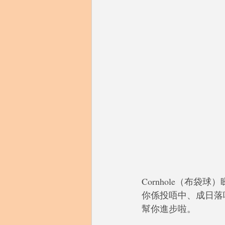
Cornhole（布
你係投唔中、成日落唔
幫你進步啦。