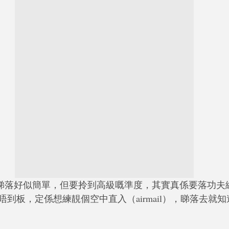
袋球）睇落好似簡單，但要拎到高級嘅準度，其實真係要落功
到板，定係想練靚個空中直入（airmail），睇落去就