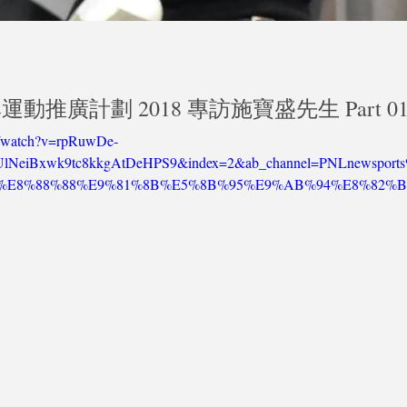
運動推廣計劃 2018 專訪施寶盛先生 Part 0
m/watch?v=rpRuwDe-
UlNeiBxwk9tc8kkgAtDeHPS9&index=2&ab_channel=PNLnewspo
E8%88%88%E9%81%8B%E5%8B%95%E9%AB%94%E8%82%B