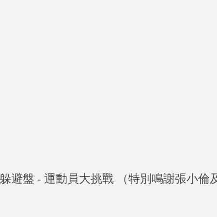
躲避盤 - 運動員大挑戰 （特別鳴謝張小倫