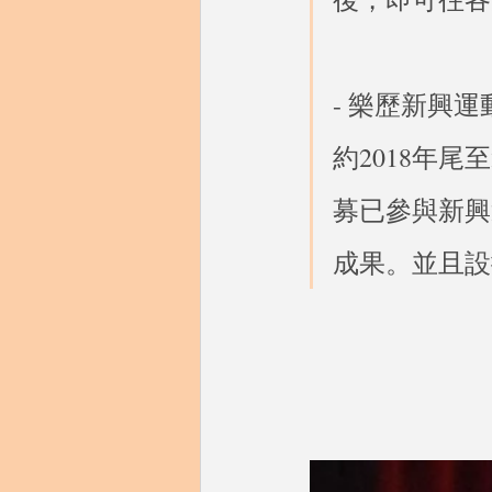
- 樂歷新興運
約2018年
募已參與新興
成果。並且設