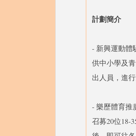
計劃簡介
- 新興運動
供中小學及青
出人員，進行
- 樂歷體育
召募20位1
後，即可往各