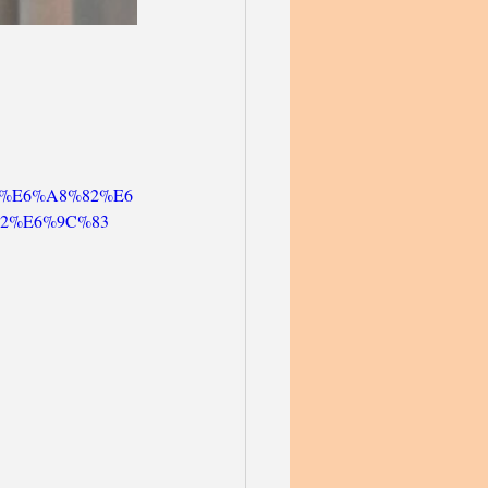
1
rts%E6%A8%82%E6
2%E6%9C%83