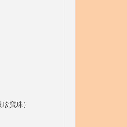
及珍寶珠）