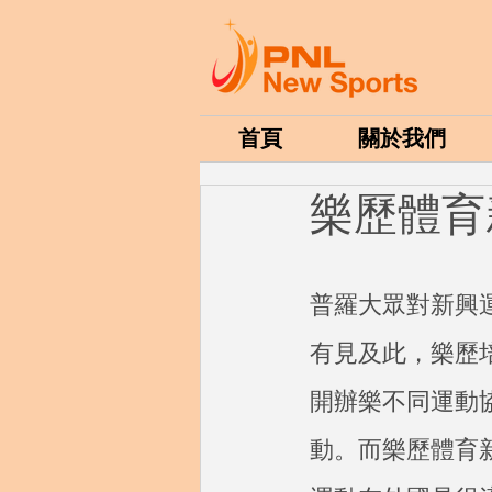
首頁
關於我們
樂歷體育
普羅大眾對新興
有見及此，樂歷
開辦樂不同運動
動。而樂歷體育