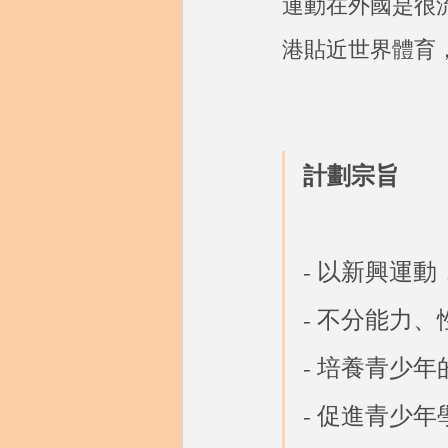
運動在外國是很
港貼近世界體育
計劃宗旨
- 以新興運
- 不分能力
- 培養青少
- 促進青少