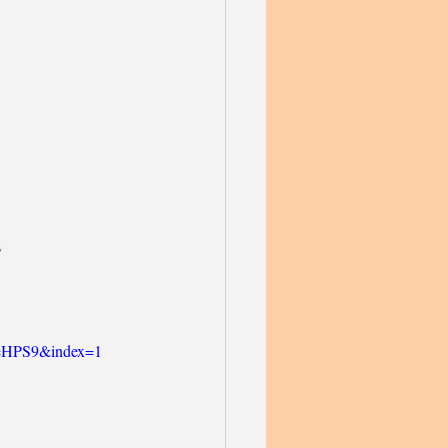
2
eHPS9&index=1