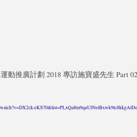
運動推廣計劃 2018 專訪施寶盛先生 Part 0
om/watch?v=DX2ck-eKS70&list=PLxQa8m9quUlNeiBxwk9tc8kkgAtD