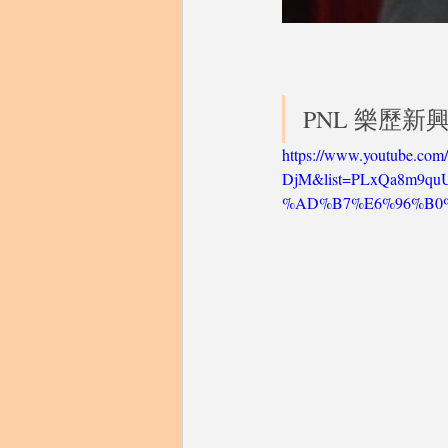
PNL 樂歷新興
https://www.youtube.co
DjM&list=PLxQa8m9qu
%AD%B7%E6%96%B0%