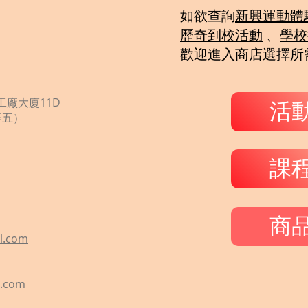
如欲查詢
新興運動體
歷奇到校活動
、
學校
歡迎
進入商店選擇所
廠大廈11D
活
一至五）
課
商
l.com
l.com