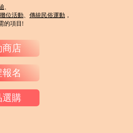
驗
、
攤位活動
、
傳統民俗運動
，
需的項目!
動商店
程報名
品選購