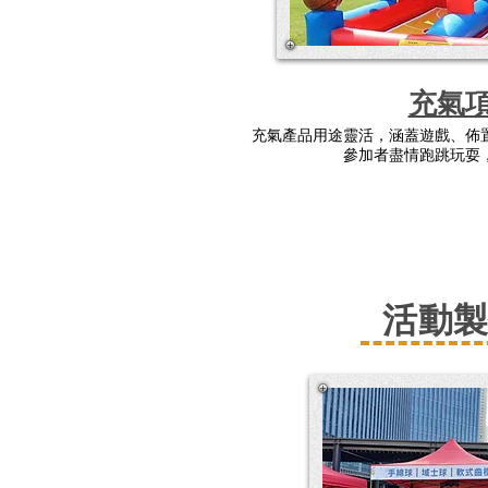
充氣
充氣產品用途靈活，涵蓋遊戲、佈
參加者盡情跑跳玩耍
活動