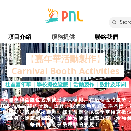
項目介紹
服務提供
聯絡我們
嘉年華活動製作
【
】
Carnival Booth Activities
社區嘉年華｜學校攤位遊戲｜活動製作｜設計及印刷
，其趣味和益處也逐漸被更多人發掘。在這個現時趨勢
趣味和大眾同樂的活動。因此，我們以新興運動爲基礎，
社區活動，還是學校慶典，都非常適合以嘉年華帳蓬攤位的
在促進身心健康和團隊合作，通過健康知識分享，增強
每個人都能享受運動的樂趣！​