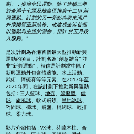
劃」，推廣全民運動。除了連續三年
於全港十七區及離島區推廣十二項 新
興運動。計劃的另一亮點為將東涌戶
外康樂營重新裝修、改建成全港首個
以運動為主題的營舍，預計 於五月投
入服務。"
是次計劃為香港首個最大型推動新興
運動的項目，計劃名為"創意體育" 並
非"新興運動"，相信是計劃當中除了
新興運動外包含體適能、水上活動、
武術、障礙賽等等元素。在2017年至
2020年間，在該計劃下推動新興運動
包括 : 三人籃球、
地壺
、
躲避盤
、
健
球
、
旋風球
、軟式飛鏢、
旱地冰球
、
巧固球、棒球、飛盤、棍網球、輕排
球、
柔力球
。
影片介紹包括 :
VX球
、
芬蘭木柱
、合