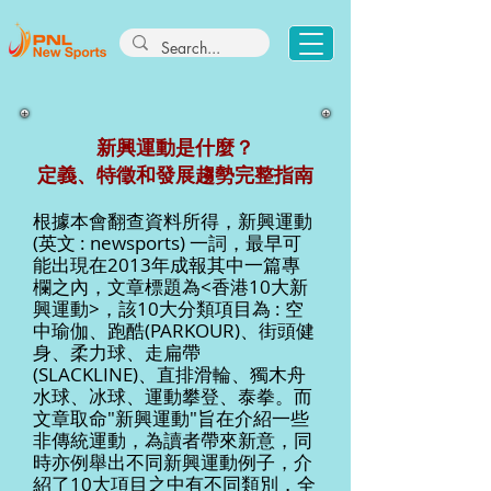
新興運動是什麼？
定義、特徵和發展趨勢完整指南
根據本會翻查資料所得，新興運動
(英文 : newsports) 一詞，最早可
能出現在2013年成報其中一篇專
欄之內，文章標題為<香港10大新
興運動>，該10大分類項目為 : 空
中瑜伽、跑酷(PARKOUR)、街頭健
身、柔力球、走扁帶
(SLACKLINE)、直排滑輪、獨木舟
水球、冰球、運動攀登、泰拳。而
文章取命"新興運動"旨在介紹一些
非傳統運動，為讀者帶來新意，同
時亦例舉出不同新興運動例子，介
紹了10大項目之中有不同類別，全