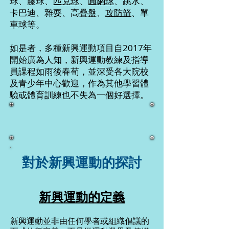
球、藤球、
匹克球
、
圓網球
、跳水、
卡巴迪、雜耍、高疊盤、
攻防箭
、單
車球等。
如是者，多種新興運動項目自2017年
開始廣為人知，新興運動教練及指導
員課程如雨後春荀，並深受各大院校
及青少年中心歡迎，作為其他學習體
驗或體育訓練也不失為一個好選擇。
對於新興運動的探討
新興運動的定義
新興運動並非由任何學者或組織倡議的