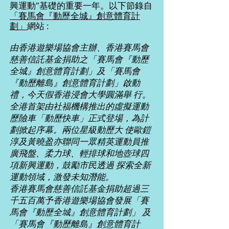
興運動"基礎的重要一年。以下節錄自
「賽馬會『動歷全城』創意體育計
劃」
網站 :
由香港遊樂場協會主辦、香港賽馬會
慈善信託基金捐助之「賽馬會『動歷
全城』創意體育計劃」及「賽馬會
『動歷離島』創意體育計劃」啟動
禮，今天假香港浸會大學圓滿舉 行。
全港首架由社福機構推出的虛擬運動
歷險車「動歷快車」正式登場，為計
劃掀起序幕。兩位星級動歷大 使歐鎧
淳及黃曉盈亦聯同一眾精英運動員推
廣飛盤、柔力球、輕排球和地壺球四
項新興運動，鼓勵市民透過 探索全新
運動領域，激發未知潛能。
香港賽馬會慈善信託基金捐助超過三
千五百萬予香港遊樂場協會發展「賽
馬會『動歷全城』創意體育計劃」 及
「賽馬會『動歷離島』創意體育計