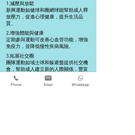
1.減壓與放鬆
新興運動如健球和圈網球能幫助成人釋
放壓力，促進心理健康，提升生活品
質。
2.增強體能與健康
定期參與運動可改善心血管功能，增強
免疫力，並降低慢性疾病風險。
3.拓展社交圈
團隊運動如域士球和躲避盤提供社交機
會，幫助成人建立新的人際關係，豐富
生活。
Phone
Email
Whatsapp
對長者發展的好處
1.維持身體機能
輕量新興運動如芬蘭木柱和氣球排球能
幫助長者保持靈活性與平衡感，延緩老
化。
2.促進心理健康