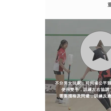
不分男女玩家，可同場公平
使用雙手，訓練左右協調
需要擋格及閃避，訓練反