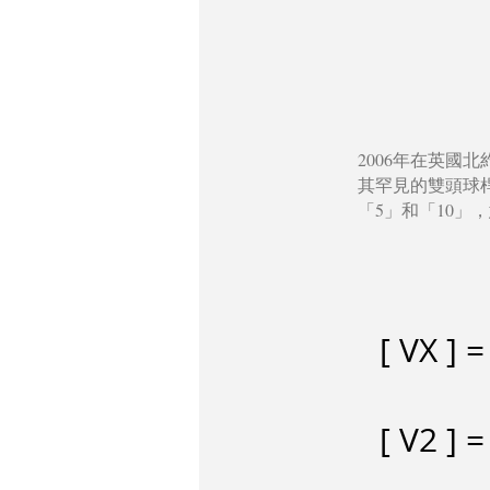
2006年在英國
其罕見的雙頭球
「5」和「10」
[ VX
[ V2