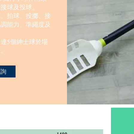
能接球及投球。
球、拍球、投擲、接
協調能力、準繩度及
達5個紳士球於場
激。
查詢