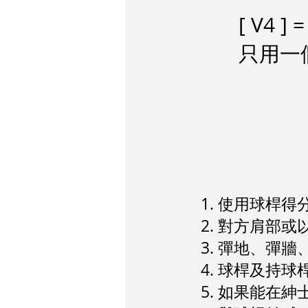
[ V4
只用一
使用球桿得
對方肩部或
彈地、彈牆
球桿及持球
如果能在
紳