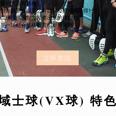
得分方法有兩種 :
對方肩部或以下之身體部位被球碰撞得1分
以球桿接著對方投擲出來的球得3分
是一項結合品格教育的新興運動。
立即查詢
域士球(VX球) 特