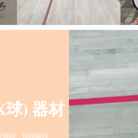
X球) 器材
非常獨特，球桿兩頭