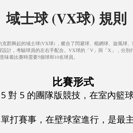
域士球 (VX球) 規則
北約克郡興起的域士球(VX球) ，糅合了閃避球、棍網球、旋風球
桿設計，考驗球員的左右手配合。VX球的「V」與「X」，分別
，意味着比賽時需要5個球和10名球員。
比賽形式
 ] = 5 對 5 的團隊版競技，在室內
 ] = 單打賽事，在壁球室進行，是