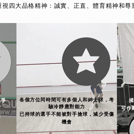
重視四大品格精神：誠實、正直、體育精神和尊
各個方位同時間可有多個人和紳士球
，考
競爭
驗冷靜應對能力
可作
已持球的選手不能被對手搶球，減少受傷
應
機會