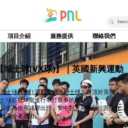
項目介紹
服務提供
聯絡我們
【域士球(VX球)
】｜英國新興運動​
域士球(VX球) 運動又稱為紳士球
，起源於英國，是
一項在壁球室進行單打賽事的運動。
目的為使用球桿出球，擊中對方身體部位而得分，
較高分者勝出。