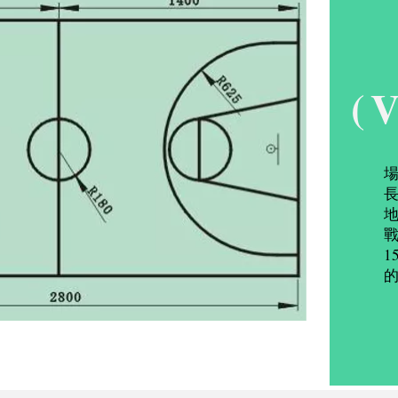
(
長
戰
1