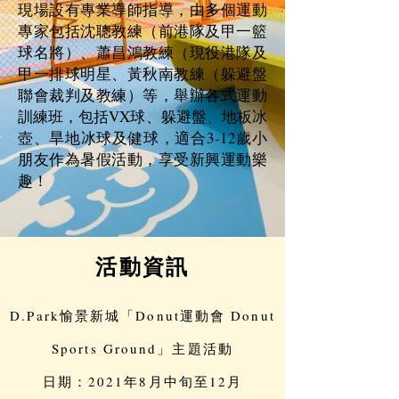
現場設有專業導師指導，由多個運動
專家包括沈聰教練（前港隊及甲一籃
球名將）、蕭昌鴻教練（現役港隊及
甲一排球明星、黃秋南教練（躲避盤
聯會裁判及教練）等，舉辦各式運動
訓練班，包括VX球、躲避盤、地板冰
壺、旱地冰球及健球，適合3-12歲小
朋友作為暑假活動，享受新興運動樂
趣！
活動資訊
D.Park愉景新城「Donut運動會 Donut
Sports Ground」主題活動
日期：2021年8月中旬至12月