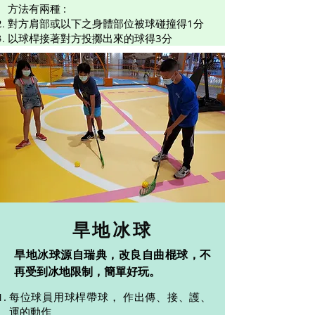
方法有兩種 :
對方肩部或以下之身體部位被球碰撞得1分
以球桿接著對方投擲出來的球得3分
​旱地冰球
旱地冰球
源自瑞典，改良自曲棍球，不
再受到冰地限制，簡單好玩。
每位球員用球桿帶球， 作出傳、接、護、
運的動作