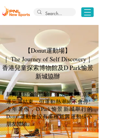
【Donut運動場】
｜ The Journey of Self Discovery｜
香港兒童探索博物館及D Park愉景
新城協辦​
新興運動全面體驗！雖然2020東京奧
運完滿結束，但運動熱潮絕不會停!
今年暑假，D.Park愉景新城舉行的
Donut運動會設有多種新興運動供小
朋友體驗。