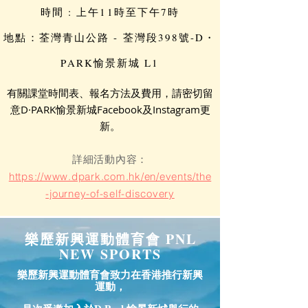
時間 : 上午11時至下午7時
地點：荃灣青山公路 - 荃灣段398號-D・
PARK愉景新城 L1
有關課堂時間表、報名方法及費用，請密切留
意D·PARK愉景新城Facebook及Instagram更
新。​
詳細活動內容：
https://www.dpark.com.hk/en/events/the
-journey-of-self-discovery
樂歷新興運動體育會 PNL
NEW SPORTS
樂歷新興運動體育會致力在香港推行新興
運動，