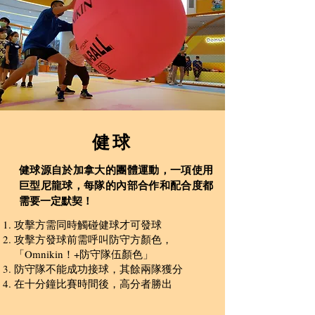
​健球
健球源自於加拿大的團體運動，一項使用
巨型尼龍球，每隊的內部合作和配合度都
需要一定默契！
攻擊方需同時觸碰健球才可發球
攻擊方發球前需呼叫防守方顏色​，
「Omnikin！+防守隊伍顏色」
​防守隊不能成功接球，其餘兩隊獲分
在十分鐘比賽時間後，高分者勝出