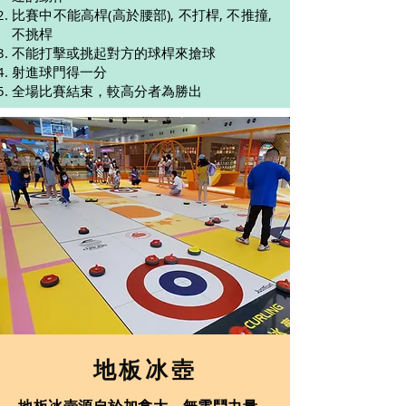
比賽中不能高桿(高於腰部), 不打桿, 不推撞,
不挑桿
不能打擊或挑起對方的球桿來搶球
射進球門得一分
全場比賽結束，較高分者為勝出
地板冰壺
地板冰壺
源自於加拿大，無需鬥力量，