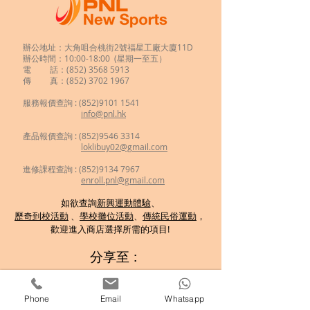
辦公地址：大角咀合桃街2號福星工廠大廈11D
辦公時間：10:00-18:00 (星期一至五）
電 話：(852)
3568 5913
傳 真：(852) 3702 1967
服務報價查詢 :
(852)9101 1541
info@pnl.hk
​
產品報價查詢 : (852)9546 3314
loklibuy02@gmail.com
進修課程查詢 : (852)9134 7967
enroll.pnl@gmail.com
如欲查詢
新興運動體驗
、
歷奇到校活動
、
學校攤位活動
、
傳統民俗運動
，
歡迎
進入商店選擇所需的項目!
分享至 :
Phone
Email
Whatsapp