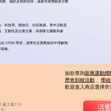
前鋒、協防及戰術安排，讓參加者體驗更完整
Day、科技周、開放日、社區推廣、青年活動及
感、互動性及比賽元素，容易吸引圍觀和參
合 STEM 學習，讓學生在實際操控中理解飛
隊策略。
如欲查詢
新興運動體
歷奇到校活動
、
學校
歡迎
進入商店選擇所
廠大廈11D
活
一至五）