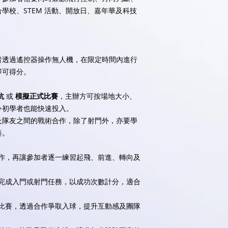
學校、STEM 活動、開放日、嘉年華及科技
者透過遙控器操作無人機，在限定時間內進行
即可得分。
抗
或
模擬正式比賽
，主辦方可按場地大小、
令初學者也能快速投入。
及隊友之間的戰術合作，除了射門外，亦要學
奏。
作，再讓參加者逐一練習起飛、前進、轉向及
完成入門或射門任務，以成功次數計分，適合
比賽，透過合作爭取入球，提升互動感及團隊