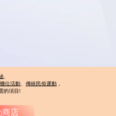
驗
、
攤位活動
、
傳統民俗運動
，
需的項目!
動商店