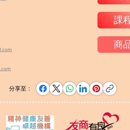
課
商
l.com
l.com
分享至 :