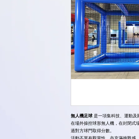
無人機足球
是一項集科技、運動及
在場外操控球形無人機，在封閉式
過對方球門取得分數。
活動不單有觀賞性，亦充滿挑戰感