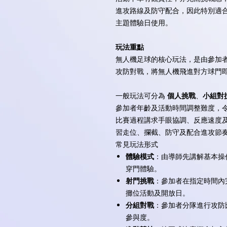
進攻路線及防守配合，因此特別適合
主題體驗日使用。
玩法重點
無人機足球的核心玩法，是由參加
攻防對戰，將無人機飛進對方球門
一般玩法可分為
個人挑戰
、
小組對
參加者年齡及活動時間調整難度，
比賽過程講求手眼協調、反應速度
習走位、攔截、防守及配合進攻節
常見玩法形式
體驗模式
：由導師先講解基本操
穿門體驗。
射門挑戰
：參加者在指定時間內
攤位活動及開放日。
分組對戰
：參加者分隊進行攻防
參與度。