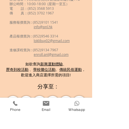
辦公時間：10:00-18:00 (星期一至五）
電 話：(852)
3568 5913
傳 真：(852) 3702 1967
服務報價查詢 :
(852)9101 1541
info@pnl.hk
​
產品報價查詢 : (852)9546 3314
loklibuy02@gmail.com
進修課程查詢 : (852)9134 7967
enroll.pnl@gmail.com
如欲查詢
新興運動體驗
、
歷奇到校活動
、
學校攤位活動
、
傳統民俗運動
，
歡迎
進入商店選擇所需的項目!
分享至 :
Phone
Email
Whatsapp