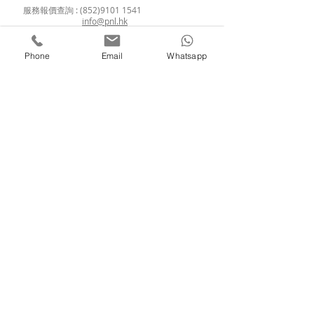
服務報價查詢 :
(852)9101 1541
info@pnl.hk
​
產品報價查詢 : (852)9546 3314
loklibuy02@gmail.com
Phone
Email
Whatsapp
進修課程查詢 : (852)9134 7967
enroll.pnl@gmail.com
如欲查詢
新興運動體驗
、
歷奇到校活動
、
學校攤位活動
、
傳統民俗運動
，
歡迎
進入商店選擇所需的項目!
分享至 :