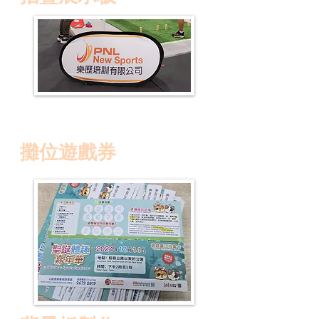
攤位遊戲券