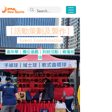
活動策劃及製作
【
】
Event Coordination
嘉年華｜攤位遊戲｜到校活動｜帳蓬租
借
我們擁有豐富的活動及攤位統籌經驗，
包括提供室內外攤位設備器材、帳蓬租
借、司儀服務、舞台節目、紙品及宣傳
品印刷等。
​歡迎聯絡查詢服務詳情