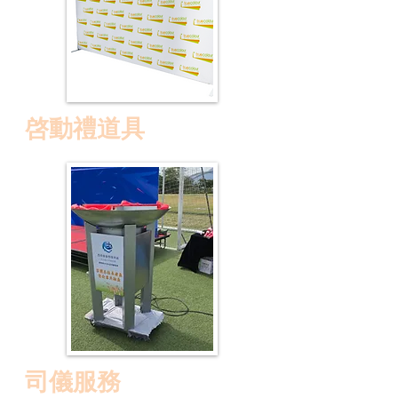
​啓動禮道具
司儀服務