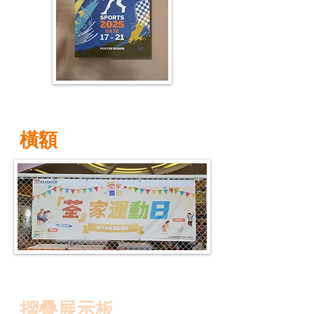
橫額
摺疊展示板