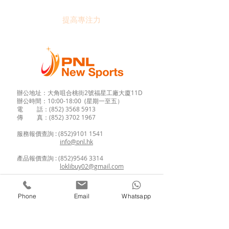
提高專注力
辦公地址：大角咀合桃街2號福星工廠大廈11D
辦公時間：10:00-18:00 (星期一至五）
電 話：(852)
3568 5913
傳 真：(852) 3702 1967
服務報價查詢 :
(852)9101 1541
info@pnl.hk
​
產品報價查詢 : (852)9546 3314
loklibuy02@gmail.com
進修課程查詢 : (852)9134 7967
enroll.pnl@gmail.com
Phone
Email
Whatsapp
如欲查詢
新興運動體驗
、
歷奇到校活動
、
學校攤位活動
、
傳統民俗運動
，
歡迎
進入商店選擇所需的項目!