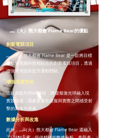
灬（火）熊大都會 Flame Bear的優點
創新電競項目
灬（火）熊大都會 Flame Bear 是一款將目標
運動與電腦特效相結合的創新電競項目，透過
增強實境技術提升運動體驗。
增強現實技術
這款遊戲利用AR技術，將虛擬激光球融入現
實競技場，讓參賽者在虛擬與實際之間感受射
擊的刺激與樂趣。
數據分析與改進
此外，灬（火）熊大都會 Flame Bear 還融入
了STEM元素，提供精確的數據分析。參與者