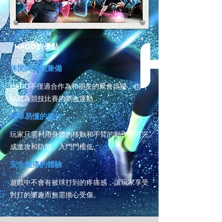
HADO的優點
休閒與競技兼備
HADO不僅適合作為和朋友的聚會娛樂，也可
以成為競技比賽的刺激運動。
簡單易懂的操作
玩家只需利用身體的移動和手臂的動作即可完
成進攻和防禦，入門門檻低。
安全無痛的體驗
遊戲中不會有被球打到的疼痛感，讓玩家享受
對打的樂趣而無需擔心受傷。