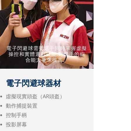
電子閃避球需要選手同時掌握虛擬
操控和實體運動技能,對選手的綜
合能力要求很高。
電子閃避球器材
虛擬現實頭盔（AR頭盔）
動作捕捉裝置
控制手柄
投影屏幕