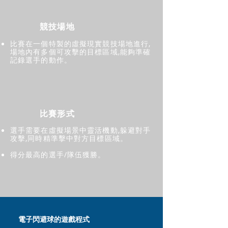
競技場地
比賽在一個特製的虛擬現實競技場地進行,
場地內有多個可攻擊的目標區域,
能夠準確
記錄選手的動作。
比賽形式
選手需要在虛擬場景中靈活機動,躲避對手
攻擊,同時精準擊中對方目標區域。
得分最高的選手/隊伍獲勝。
電子閃避球的遊戲程式