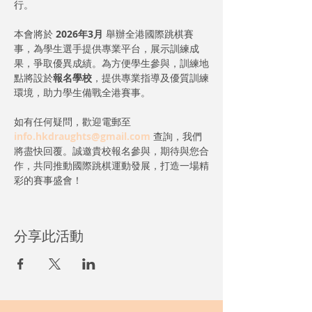
行。
本會將於 
2026年3月
 舉辦全港國際跳棋賽
事，為學生選手提供專業平台，展示訓練成
果，爭取優異成績。為方便學生參與，訓練地
點將設於
報名學校
，提供專業指導及優質訓練
環境，助力學生備戰全港賽事。
如有任何疑問，歡迎電郵至 
info.hkdraughts@gmail.com
 查詢，我們
將盡快回覆。誠邀貴校報名參與，期待與您合
作，共同推動國際跳棋運動發展，打造一場精
彩的賽事盛會！
分享此活動