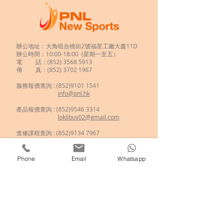
辦公地址：大角咀合桃街2號福星工廠大廈11D
辦公時間：10:00-18:00 (星期一至五）
電 話：(852)
3568 5913
傳 真：(852) 3702 1967
服務報價查詢 :
(852)9101 1541
info@pnl.hk
​
產品報價查詢 : (852)9546 3314
loklibuy02@gmail.com
進修課程查詢 : (852)9134 7967
enroll.pnl@gmail.com
如欲查詢
新興運動體驗
、
Phone
Email
Whatsapp
歷奇到校活動
、
學校攤位活動
、
傳統民俗運動
，
歡迎
進入商店選擇所需的項目!
分享至 :