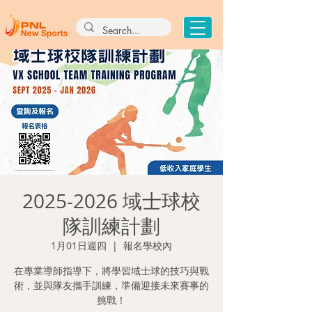
2025-2026 域士球校
隊訓練計劃
1月01日週四
  |  
報名學校內
在專業導師指導下，將學習域士球的技巧與戰
術，並與隊友攜手訓練，準備迎接未來賽事的
挑戰！