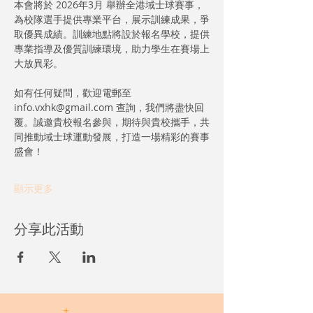
本會將於 2026年3月 舉辦全港域士球賽事，
為校隊選手提供專業平台，展示訓練成果，爭
取優異成績。訓練地點將設於報名學校，提供
專業指導及優質訓練環境，助力學生在賽場上
大放異彩。
如有任何疑問，歡迎電郵至 
info.vxhk@gmail.com 查詢，我們將盡快回
覆。誠邀貴校報名參與，期待與貴校攜手，共
同推動域士球運動發展，打造一場精彩的賽事
盛會！
顯示更多
分享此活動