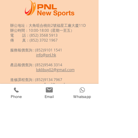
辦公地址：大角咀合桃街2號福星工廠大廈11D
辦公時間：10:00-18:00 (星期一至五）
電 話：(852)
3568 5913
傳 真：(852) 3702 1967
服務報價查詢 :
(852)9101 1541
info@pnl.hk
​
產品報價查詢 : (852)9546 3314
loklibuy02@gmail.com
進修課程查詢 : (852)9134 7967
enroll.pnl@gmail.com
如欲查詢
新興運動體驗
、
Phone
Email
Whatsapp
歷奇到校活動
、
學校攤位活動
、
傳統民俗運動
，
歡迎
進入商店選擇所需的項目!
分享至 :