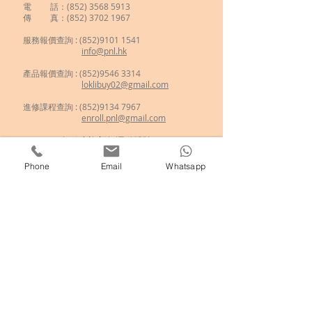
電 話：(852)
3568 5913
傳 真：(852) 3702 1967
服務報價查詢 :
(852)9101 1541
info@pnl.hk
​
產品報價查詢 : (852)9546 3314
loklibuy02@gmail.com
進修課程查詢 : (852)9134 7967
enroll.pnl@gmail.com
如欲查詢
新興運動體驗
、
歷奇到校活動
、
學校攤位活動
、
傳統民俗運動
，
Phone
Email
Whatsapp
歡迎
進入商店選擇所需的項目!
分享至 :