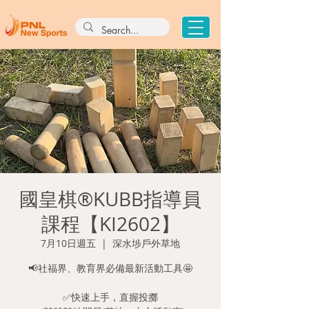
國皇棋®KUBB指導員
課程【KI2602】
7月10日週五
  |  
深水埗戶外草地
📢社福界、教育界必備最新活動工具🤩
✅快速上手，直握投擲