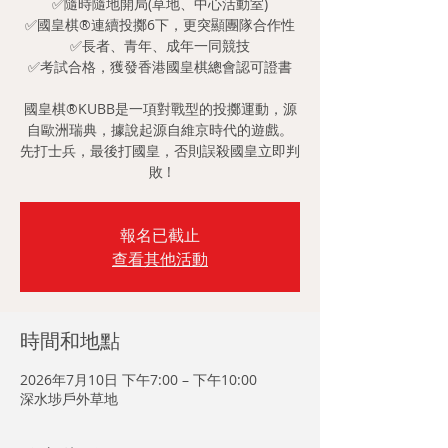
✅隨時隨地開局(草地、中心活動室)
✅國皇棋®連續投擲6下，更突顯團隊合作性
✅長者、青年、成年一同競技
✅考試合格，獲發香港國皇棋總會認可證書
國皇棋®KUBB是一項對戰型的投擲運動，源
自歐洲瑞典，據說起源自維京時代的遊戲。
先打士兵，最後打國皇，否則誤殺國皇立即判
敗 !
報名已截止
查看其他活動
時間和地點
2026年7月10日 下午7:00 – 下午10:00
深水埗戶外草地