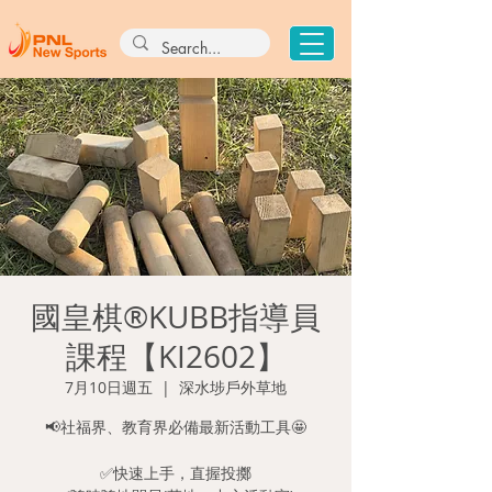
國皇棋®KUBB指導員
課程【KI2602】
7月10日週五
  |  
深水埗戶外草地
📢社福界、教育界必備最新活動工具🤩
✅快速上手，直握投擲