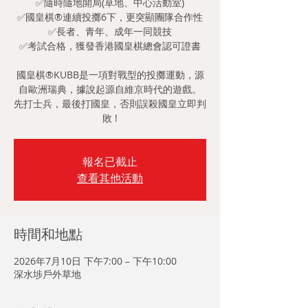
✅隨時隨地開局(草地、中心活動室)
✅國皇棋®連續投擲6下，更突顯團隊合作性
✅長者、青年、成年一同競技
✅考試合格，獲發香港國皇棋總會認可證書
國皇棋®KUBB是一項對戰型的投擲運動，源
自歐洲瑞典，據說起源自維京時代的遊戲。
先打士兵，最後打國皇，否則誤殺國皇立即判
敗 !
報名已截止
查看其他活動
時間和地點
2026年7月10日 下午7:00 – 下午10:00
深水埗戶外草地