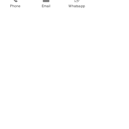
Phone
Email
Whatsapp
進修課程查詢 : (852)9134 7967
enroll.pnl@gmail.com
如欲查詢
新興運動體驗
、
歷奇到校活動
、
學校攤位活動
、
傳統民俗運動
，
歡迎
進入商店選擇所需的項目!
分享至 :