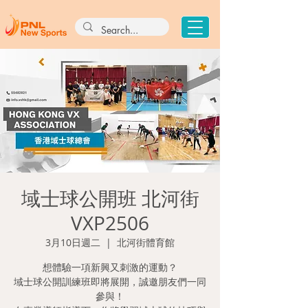
域士球公開班 北河街
VXP2506
3月10日週二
  |  
北河街體育館
想體驗一項新興又刺激的運動？
域士球公開訓練班即將展開，誠邀朋友們一同
參與！