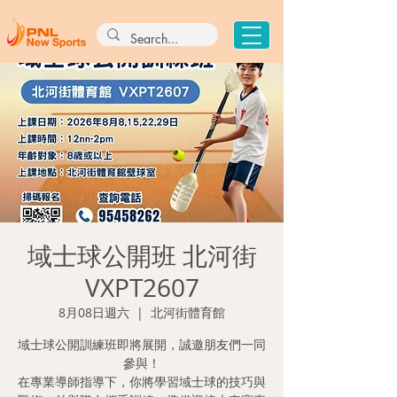
域士球公開班 北河街
VXPT2607
8月08日週六
  |  
北河街體育館
域士球公開訓練班即將展開，誠邀朋友們一同
參與！
在專業導師指導下，你將學習域士球的技巧與