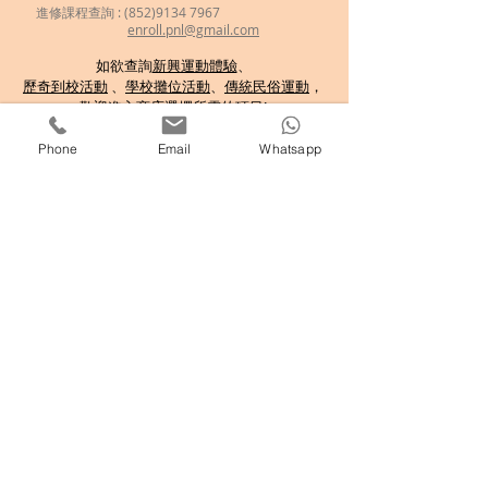
進修課程查詢 : (852)9134 7967
enroll.pnl@gmail.com
如欲查詢
新興運動體驗
、
歷奇到校活動
、
學校攤位活動
、
傳統民俗運動
，
歡迎
進入商店選擇所需的項目!
分享至 :
Phone
Email
Whatsapp