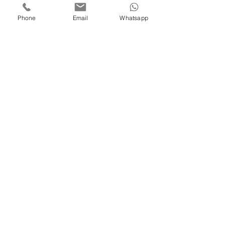
產品報價查詢 : (852)9546 3314
loklibuy02@gmail.com
Phone
Email
Whatsapp
進修課程查詢 : (852)9134 7967
enroll.pnl@gmail.com
如欲查詢
新興運動體驗
、
歷奇到校活動
、
學校攤位活動
、
傳統民俗運動
，
歡迎
進入商店選擇所需的項目!
分享至 :